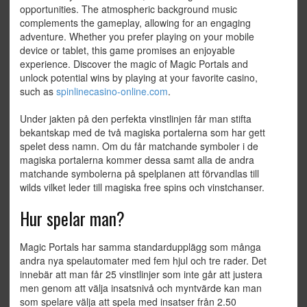
opportunities. The atmospheric background music
complements the gameplay, allowing for an engaging
adventure. Whether you prefer playing on your mobile
device or tablet, this game promises an enjoyable
experience. Discover the magic of Magic Portals and
unlock potential wins by playing at your favorite casino,
such as
spinlinecasino-online.com
.
Under jakten på den perfekta vinstlinjen får man stifta
bekantskap med de två magiska portalerna som har gett
spelet dess namn. Om du får matchande symboler i de
magiska portalerna kommer dessa samt alla de andra
matchande symbolerna på spelplanen att förvandlas till
wilds vilket leder till magiska free spins och vinstchanser.
Hur spelar man?
Magic Portals har samma standardupplägg som många
andra nya spelautomater med fem hjul och tre rader. Det
innebär att man får 25 vinstlinjer som inte går att justera
men genom att välja insatsnivå och myntvärde kan man
som spelare välja att spela med insatser från 2.50