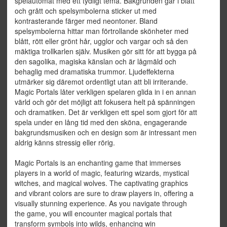
spelautomat med ett tydligt tema. Bakgrunden går i blått
och grått och spelsymbolerna sticker ut med
kontrasterande färger med neontoner. Bland
spelsymbolerna hittar man förtrollande skönheter med
blått, rött eller grönt hår, ugglor och vargar och så den
mäktiga trollkarlen själv. Musiken gör sitt för att bygga på
den sagolika, magiska känslan och är lågmäld och
behaglig med dramatiska trummor. Ljudeffekterna
utmärker sig däremot ordentligt utan att bli irriterande.
Magic Portals låter verkligen spelaren glida in i en annan
värld och gör det möjligt att fokusera helt på spänningen
och dramatiken. Det är verkligen ett spel som gjort för att
spela under en lång tid med den sköna, engagerande
bakgrundsmusiken och en design som är intressant men
aldrig känns stressig eller rörig.
Magic Portals is an enchanting game that immerses
players in a world of magic, featuring wizards, mystical
witches, and magical wolves. The captivating graphics
and vibrant colors are sure to draw players in, offering a
visually stunning experience. As you navigate through
the game, you will encounter magical portals that
transform symbols into wilds, enhancing win