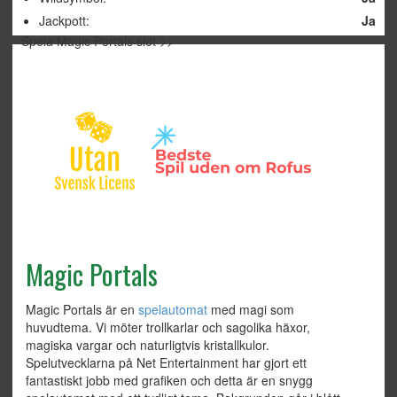
Jackpott:
Ja
Spela Magic Portals slot >>
Magic Portals
Magic Portals är en
spelautomat
med magi som
huvudtema. Vi möter trollkarlar och sagolika häxor,
magiska vargar och naturligtvis kristallkulor.
Spelutvecklarna på Net Entertainment har gjort ett
fantastiskt jobb med grafiken och detta är en snygg